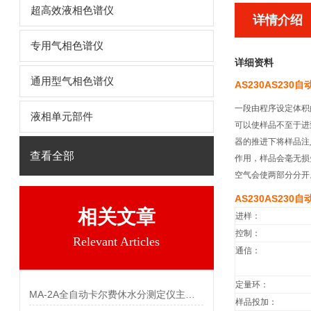
超高效液相色谱仪
详情介绍
专用气相色谱仪
详细资料
通用型气相色谱仪
AS230AS23
一段由程序设定体积
液相单元部件
可以使样品不至于进
器的推进下将样品注
查看全部
作用，样品会毫无损
空气会使两部分分开
AS230AS23
相关文章
进样：
控制：
Relevant Articles
通信：
定量环：
MA-2A全自动卡尔费休水分测定仪主要功能特点
样品投加：