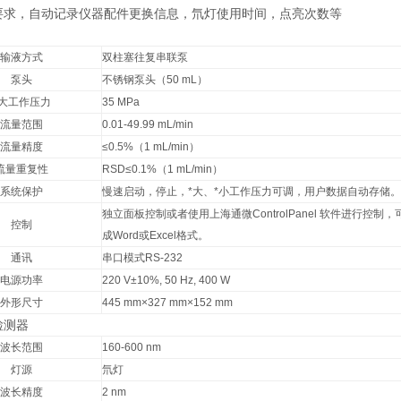
P要求，自动记录仪器配件更换信息，氘灯使用时间，点亮次数等
输液方式
双柱塞往复串联泵
泵头
不锈钢泵头（50 mL）
*大工作压力
35 MPa
流量范围
0.01-49.99 mL/min
流量精度
≤0.5%（1 mL/min）
流量重复性
RSD≤0.1%（1 mL/min）
系统保护
慢速启动，停止，*大、*小工作压力可调，用户数据自动存储。
独立面板控制或者使用上海通微ControlPanel 软件进行
控制
成Word或Excel格式。
通讯
串口模式RS-232
电源功率
220 V±10%, 50 Hz, 400 W
外形尺寸
445 mm×327 mm×152 mm
检测器
波长范围
160-600 nm
灯源
氘灯
波长精度
2 nm