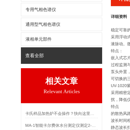
专用气相色谱仪
详细资料
通用型气相色谱仪
稳定可靠
采用浮动
液相单元部件
液脉动。
特点：
查看全部
嵌入式芯
过程监测
泵头外置
可切换的三种
相关文章
UV-102
Relevant Articles
采用精密
扰，降低
特点
卡氏样品加热炉不会操作？快向这里看过来
的散热风
波长时间
MA-1智能卡尔费休水分测定仪测定2-甲基呋喃中水分
静态波长