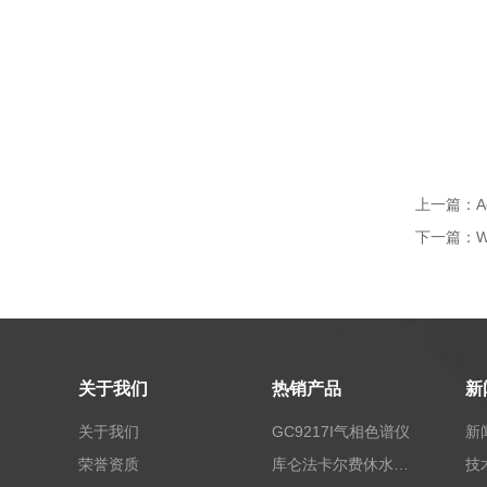
上一篇：
A
下一篇：
关于我们
热销产品
新
关于我们
GC9217I气相色谱仪
新
荣誉资质
库仑法卡尔费休水分测定仪-上海本昂科学仪器有限公司
技