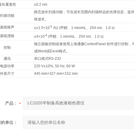
波长重复性
±0.2 nm
静态波长扫描功能，可在波长范围内扫描样品的光谱信息，提供
扫描功能
收波长。
-5
基线噪声
≤±1.5×10
AU (甲醇、1 min/mL、254 nm、1.0 s)
-4
基线漂移
≤4×10
(甲醇、1 min/mL、254 nm、1.0 s)
独立面板控制或者使用上海通微ControlPanel 软件进行
控制
成Word或Excel格式。
通讯
串口模式RS-232
电源功率
220 V±10%, 50 Hz, 60 W
外形尺寸
445 mm×327 mm×152 mm
产品：
您的单位：