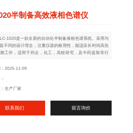
1020半制备高效液相色谱仪
LC-1020是一款全新的自动化半制备液相色谱系统。采用与
器不同的设计理念，注重仪器的耐用性，能适应长时间高负
测工作，适用于药企，化工，高校研究，及中药提取等行
用高、中压力范围，快速、精确、高效分析。
2025-11-09
号：
质：生产厂家
联系我们
留言询价