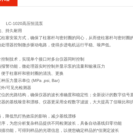
LC-1020高压恒流泵
的、持久耐用
式柱塞安装方式，确保了柱塞杆与密封圈的同心，从而使柱塞杆与密封圈
微处理器控制微步驱动电路，使得步进电机运行平稳、噪声低。
片控制技术，实现单个接口对多台仪器同时控制
与报警功能，微处理器实时控制并显示泵的流量和输液压力
，便于柱塞杆和密封圈的清洗、更换
压力显示单位 (MPa ,psi, Bar)
0紫外/可见光检测器
定位的光路结构，确保仪器的波长准确度和稳定性；全新设计的数字信号
仪器的基线噪音和漂移。仪器更采用全程数字滤波，大大提高了信噪比和抗
路，降低氘灯热效应的影响，减少基线漂移
程序，为您分析复杂样品提供不同检测波长，具备自动基线归零功能
扫描功能，可得到样品的光谱信息，以便您确定样品的*佳测定波长