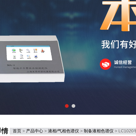
详情
首页
>
产品中心
>
液相/气相色谱仪
>
制备液相色谱仪
> LC10