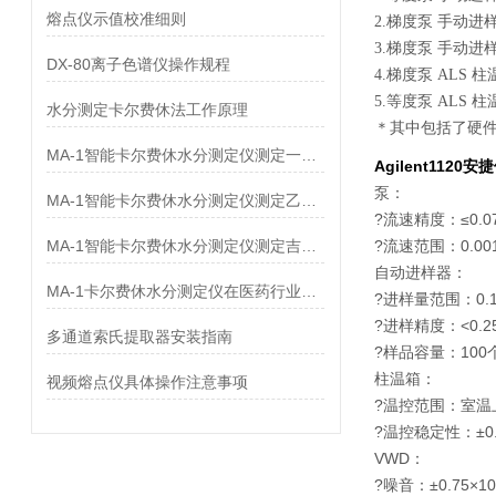
熔点仪示值校准细则
2.梯度泵 手动进样
3.梯度泵 手动进样
DX-80离子色谱仪操作规程
4.梯度泵 ALS 柱
5.等度泵 ALS 柱
水分测定卡尔费休法工作原理
＊其中包括了硬件
MA-1智能卡尔费休水分测定仪测定一水甜菜碱中水分
Agilent112
泵：
MA-1智能卡尔费休水分测定仪测定乙酸甲酯中水分
?流速精度：≤0.07
MA-1智能卡尔费休水分测定仪测定吉非罗齐中水分
?流速范围：0.001-
自动进样器：
MA-1卡尔费休水分测定仪在医药行业中应用
?进样量范围：0.1-
?进样精度：<0.2
多通道索氏提取器安装指南
?样品容量：100
柱温箱：
视频熔点仪具体操作注意事项
?温控范围：室温上
?温控稳定性：±0.
VWD：
?噪音：±0.75×10