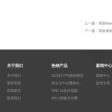
上一篇：
美国Wat
下一篇：
高效液相
关于我们
热销产品
新闻中心
关于我们
GC9217I气相色谱仪
新闻中心
荣誉资质
库仑法卡尔费休水分测定仪-上海本昂科学仪器有限公司
技术文章
在线留言
SPE-16全自动固相萃取仪
联系我们
MA-1智能卡尔费休水分测定仪