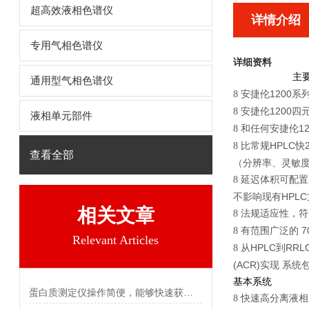
超高效液相色谱仪
详情介绍
专用气相色谱仪
详细资料
主
通用型气相色谱仪
安捷伦1200
8
安捷伦1200
8
液相单元部件
和任何安捷伦1
8
比常规HPLC
8
查看全部
（分辨率、灵敏
延迟体积可配置
8
不影响现有HPLC方
相关文章
法规适应性，符
8
有范围广泛的 7
8
Relevant Articles
从HPLC到RR
8
(ACR)实现 系
基本系统
蛋白质测定仪操作简便，能够快速获得结果
快速高分离液相
8