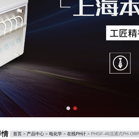
详情
首页
>
产品中心
>
电化学
>
在线PH计
> PHGF-46流通式PH-O