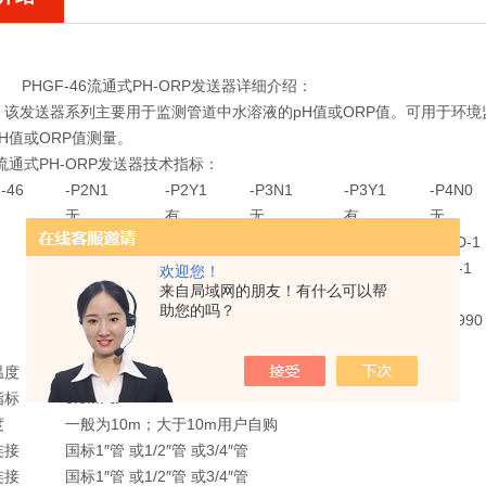
PHGF-46流通式PH-ORP发送器详细介绍：
：该发送器系列主要用于监测管道中水溶液的pH值或ORP值。可用于环
H值或ORP值测量。
46流通式PH-ORP发送器技术指标：
-46
-P2N1
-P2Y1
-P3N1
-P3Y1
-P4N0
无
有
无
有
无
217D-1
217D
217D-1
217D
217D-1
21D-1
21D
21D-1
21D
21D-1
欢迎您！
来自局域网的朋友！有什么可以帮
PVC
助您的吗？
FG-991A
FG-990
pH：(0～14)pH， ORP：(0～±1800)mV
温度
(0～55)℃
指标
0.6MPa
度
一般为10m；大于10m用户自购
连接
国标1″管 或1/2″管 或3/4″管
连接
国标1″管 或1/2″管 或3/4″管