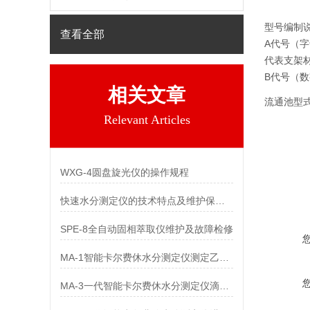
型号编制
查看全部
A代号（
代表支架
B代号（
相关文章
流通池型
Relevant Articles
WXG-4圆盘旋光仪的操作规程
快速水分测定仪的技术特点及维护保养事项
SPE-8全自动固相萃取仪维护及故障检修
MA-1智能卡尔费休水分测定仪测定乙酸甲酯中水分
MA-3一代智能卡尔费休水分测定仪滴定池对准确度的影响