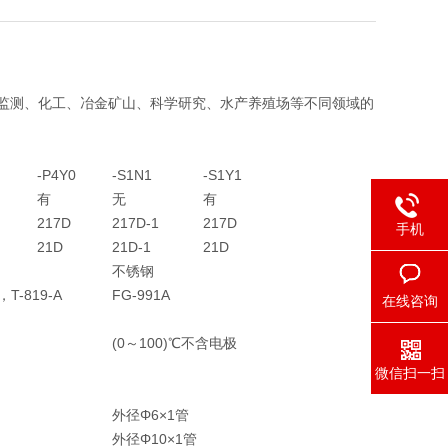
境监测、化工、冶金矿山、科学研究、水产养殖场等不同领域的
-P4Y0
-S1N1
-S1Y1
有
无
有
217D
217D-1
217D
手机
21D
21D-1
21D
不锈钢
，T-819-A
FG-991A
在线咨询
(0～100)℃不含电极
微信扫一扫
外径Φ6×1管
外径Φ10×1管