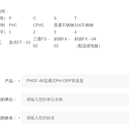
说明：
字母）
P
C
S
T
材料
PVC
CPVC
普通不锈钢
316不锈钢
数字）
1
2
3
4
三通FS－
斜插FX－
斜插FX－04
式
直式FT－01
02
03
（配温度电极）
产品：
您的单位：
您的姓名：