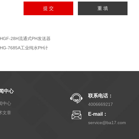
PHGF-28H流通式PH发送器
PHG-7685A工业纯水PH计
闻中心
联系电话：
闻中心
4006669217
术文章
E-mail：
service@ba17.com