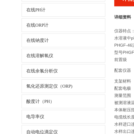
在线PH计
详细资料
在线ORP计
仪器特点
水溶液中p
在线钠度计
PHGF-
型号PHGF
在线溶解氧仪
前置级
配套仪器
在线余氯分析仪
支架材料
氧化还原测定仪（ORP)
配套电极
测量范围
酸度计（PH）
被测溶液
本体耐压
电导率仪
电缆线长
水样进口
水样出口
自动电位滴定仪