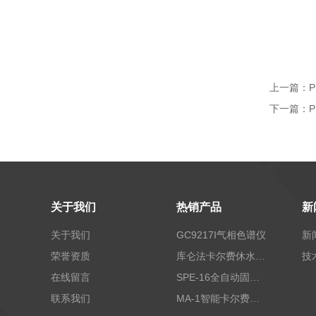
上一篇：
下一篇：
关于我们
热销产品
新
关于我们
GC9217I气相色谱仪
新
荣誉资质
库仑法卡尔费休水分测定仪-上海本昂科学仪器有限公司
技
在线留言
SPE-16全自动固相萃取仪
联系我们
MA-1智能卡尔费休水分测定仪