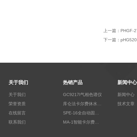
上一篇：
PHGF-
下一篇：
pHG52
关于我们
热销产品
新闻中心
关于我们
GC9217I气相色谱仪
新闻中心
荣誉资质
库仑法卡尔费休水分测定仪-上海本昂科学仪器有限公司
技术文章
在线留言
SPE-16全自动固相萃取仪
联系我们
MA-1智能卡尔费休水分测定仪