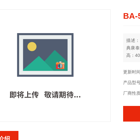
BA
描述：
典康泰
高：40
更新时间：
产品型
厂商性
介绍