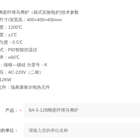
12B陶瓷纤维马弗炉（箱式实验电炉)技术参数
尺寸/深宽高：400×400×400mm
度：1200℃
度：±1℃
匀度：0.5℃
式：PID智能控温仪
率：≥60℃
：镍铬—镍硅 分度号：K
压：AC-220V（二相）
12KW
热元件：瑞典康泰尔电热元件
产品：
您的单位：