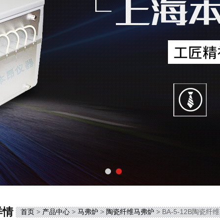
详情
首页
>
产品中心
>
马弗炉
>
陶瓷纤维马弗炉
> BA-5-12B陶瓷纤