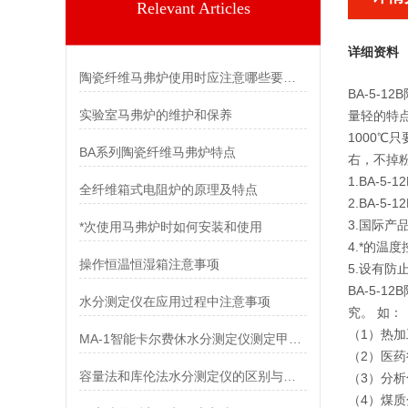
Relevant Articles
详细资料
陶瓷纤维马弗炉使用时应注意哪些要点？
BA-5-
实验室马弗炉的维护和保养
量轻的特点
1000℃
BA系列陶瓷纤维马弗炉特点
右，不掉
1.BA-
全纤维箱式电阻炉的原理及特点
2.BA-
3.国际产
*次使用马弗炉时如何安装和使用
4.*的温
操作恒温恒湿箱注意事项
5.设有
BA-5
水分测定仪在应用过程中注意事项
究。 如：
（1）热
MA-1智能卡尔费休水分测定仪测定甲酚中水分
（2）医
容量法和库伦法水分测定仪的区别与差异
（3）分
（4）煤