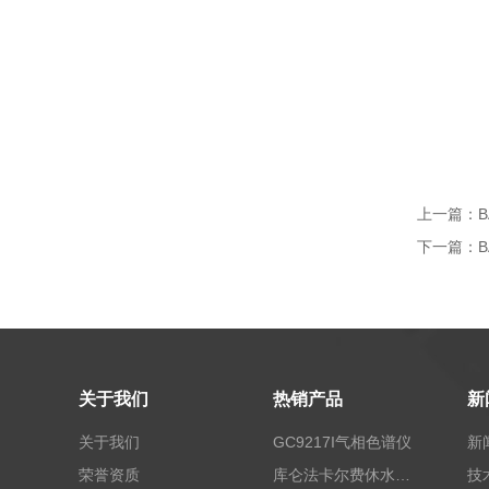
上一篇：
下一篇：
关于我们
热销产品
新
关于我们
GC9217I气相色谱仪
新
荣誉资质
库仑法卡尔费休水分测定仪-上海本昂科学仪器有限公司
技