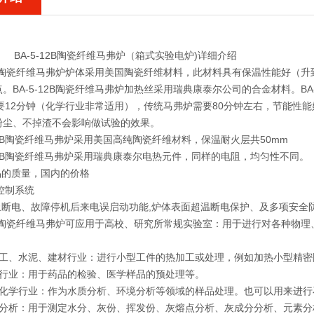
BA-5-12B陶瓷纤维马弗炉（箱式实验电炉)详细介绍
12B陶瓷纤维马弗炉炉体采用美国陶瓷纤维材料，此材料具有保温性能好（升到
。BA-5-12B陶瓷纤维马弗炉加热丝采用瑞典康泰尔公司的合金材料。BA
只要12分钟（化学行业非常适用），传统马弗炉需要80分钟左右，节能性能好
粉尘、不掉渣不会影响做试验的效果。
5-12B陶瓷纤维马弗炉采用美国高纯陶瓷纤维材料，保温耐火层共50mm
5-12B陶瓷纤维马弗炉采用瑞典康泰尔电热元件，同样的电阻，均匀性不同。
品的质量，国内的价格
度控制系统
防止断电、故障停机后来电误启动功能,炉体表面超温断电保护、及多项安全
-12B陶瓷纤维马弗炉可应用于高校、研究所常规实验室：用于进行对各种
加工、水泥、建材行业：进行小型工件的热加工或处理，例如加热小型精密
药行业：用于药品的检验、医学样品的预处理等。
析化学行业：作为水质分析、环境分析等领域的样品处理。也可以用来进行
质分析：用于测定水分、灰份、挥发份、灰熔点分析、灰成分分析、元素分