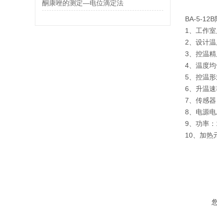
酮康唑的测定—电位滴定法
BA-5-
1、工作室
2、设计温
3、控温精
4、温度均
5、控温形
6、升温速
7、传感器
8、电源电
9、功率：
10、加