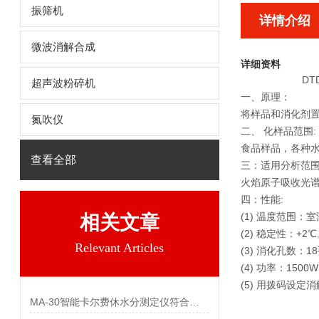
振筛机
详情介绍
微波消解合成
详细资料
D
超声波粉碎机
一、原理：
将样品和消化剂置
氮吹仪
二、 化样品范围:
食品样品，各种水
查看全部
三：适用分析范
火焰原子吸收光谱
四：性能:
(1) 温度范围
相关文章
(2) 稳定性：+2
Relevant Articles
(3) 消化孔数：
(4) 功率：1500W
(5) 用拨码设定
MA-30智能卡尔费休水分测定仪符合国家标准