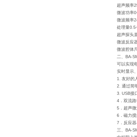
超声频率2
微波功率0~
微波频率24
处理量0.5~
超声探头直
微波反应器
微波腔体尺寸
二、BA-
可以实现
实时显示
1. 友
2. 通
3. US
4．双流
5．超声
6．磁力
7．反应
三、BA-