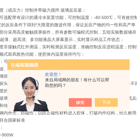
温度（或压力）控制并带磁力搅拌,玻璃反应釜；
可选配带有设计的通冷水装置功能，可控制温度：-40-500℃，可有效
定的反应条件下得到*大限度的微波作用，保证反应产物的均一性和高产率
制部分采用高灵敏触摸屏操作，所有参数可编程式控制，五组实验数据储存
0寸超薄、超高清、多功能液晶大屏幕显示，实时显示样品工作状态；
度非接触式红外测温，实时检测反应温度，准确控制反应进程温度；控制范围
变频式鼓风散热功能，使腔体内温度保持均匀；
：可连续工作， 在0~9999s可调；
微波、超声进行可编程式程序控温、定时、功率可调；
欢迎您！
玻璃容器、聚四氟乙烯材料反应系统；
来自局域网的朋友！有什么可以帮
探头直径：Φ2、Φ3、Φ6、Φ10、Φ15、Φ18、Φ25、Φ30、Φ35适
助您的吗？
速度的磁力搅拌和样品升降装置，以便与微波联用；
带玻璃导管，采用开放式反应体系，可安装滴液漏斗和冷凝管等进行回流反
温和传感器异常保护，高可靠性安全性；
锈钢内外壳，防磁性，以防止磁性材料进入腔体，打破内件结构，经久耐用
露符合国家标准
：
900W