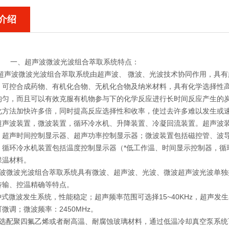
介绍
一、超声波微波光波组合萃取系统特点：
M50超声波微波光波组合萃取系统由超声波、 微波、光波技术协同作用，
、可控合成药物、有机化合物、无机化合物及纳米材料，具有化学选择性
均匀，而且可以有效克服有机物参与下的化学反应进行长时间反应产生的
化方法加快许多倍，同时提高反应选择性和收率，使过去许多难以发生或
超声波装置，微波装置，循环冷水机、升降装置、冷凝回流装置。超声波
、超声时间控制显示器、超声功率控制显示器；微波装置包括磁控管、波
；循环冷水机装置包括温度控制显示器（*低工作温、时间显示控制器，循
保温材料。
声波微波光波组合萃取系统具有微波、超声波、光波、微波超声波光波单
传输、控温精确等特点。
冲式微波发生系统，性能稳定；超声频率范围可选择15~40KHz，超声
微调；微波频率：2450MHz。
可选配聚四氟乙烯或者耐高温、耐腐蚀玻璃材料，通过低温冷却真空泵系