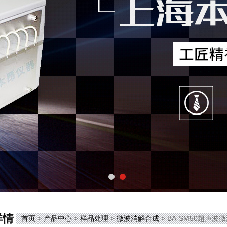
详情
首页
>
产品中心
>
样品处理
>
微波消解合成
> BA-SM50超声