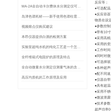
反应等；
MA-2A全自动卡尔费休水分测定仪可检测哪些物质
●可选配
●反应容器
岛津色谱耗材——新手使用色谱柱需要注意什么？
物质在设
●参数控
视频熔点仪购买建议
●带有1
本昂仪器提供白酒的检测方案
●采用高精
●采用的
实验室超纯水机的纯化工艺是一个怎样的过程
●工作时间
●同时对
全纤维箱式电阻炉的原理及特点
●可选择
全自动微量水分测定仪测量气体的含水率
●各种超声
●配不同
高压均质机的工作原理及应用
●仪器自
●具有超
●采用不
●微波泄
●技术参数
超声功率0~