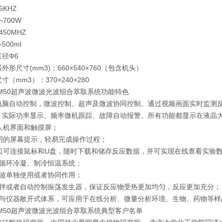
5KHZ
700W
50MHZ
500ml
径Φ6
外形尺寸(mm3)：660×540×760（包含机头）
（mm3）：370×240×280
SM50超声波微波光波组合萃取系统功能特色
电脑自动控制，微波控制、超声及微波协同控制。通过视频画面实时监测
、实际功率显示、频率微机跟踪、故障自动报警。所有功能都显示在液
好的人机界面和触摸屏；
过简明的屏幕提示，轻易完成操作过程；
B接口可连接鼠标和U盘，随时下载和储存反应数据，并可实现在线查看实验
路循环冷凝、制冷恒温系统；
微波单独使用或者协同作用；
搅拌或者自动控制振荡发生器，保证反应物受热更加均匀，反应更加充分；
器与仪器敞开式体系，可应用于在线分析、微量分析环境、生物、药物等样
SM50超声波微波光波组合萃取系统典型客户名单