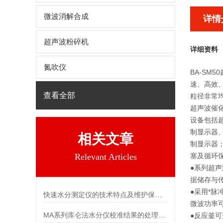
微波消解合成
详情
超声波粉碎机
详细资料
氮吹仪
BA-S
速、高效
查看全部
粒径非常
超声波催
设备包括
制显示器
相关文章
制显示器
Relevant Articles
塞及循环
●系列超
据储存与
●采用*脉
快速水分测定仪的技术特点及维护保养事项
微波功率可
MA系列库仑法水分仪校准结果的处理和校准周期
●反应釜