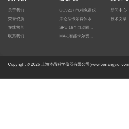
关于我们
GC9217I气相色谱仪
新闻中心
荣誉资质
库仑法卡尔费休水分测定仪-上海本昂科学仪器有限公司
技术文章
在线留言
SPE-16全自动固相萃取仪
联系我们
MA-1智能卡尔费休水分测定仪
Copyright © 2026 上海本昂科学仪器有限公司(www.benangyiqi.c