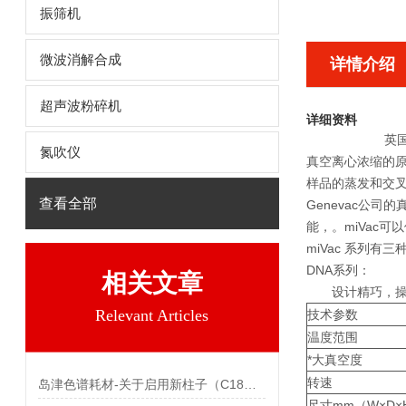
振筛机
微波消解合成
详情介绍
超声波粉碎机
详细资料
英
氮吹仪
真空离心浓缩的
样品的蒸发和交
查看全部
Genevac公
能，。miVac
miVac 系列有三种型
DNA系列：
相关文章
设计精巧，操作
Relevant Articles
技术参数
温度范围
*大真空度
转速
岛津色谱耗材-关于启用新柱子（C18）的注意事项
尺寸mm（W×D×