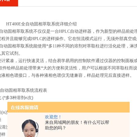
HT400E全自动固相萃取系统详细介绍
E全自动固相萃取系统不仅仅是一台HPLC自动进样器，作为新型的样品前
过程并且能够完成HPLC的进样操作。它在恒流模式运行，无须外部真空
E全自动固相萃取系统能使用*多11种不同的溶剂对萃取柱进行活化处理，
入其它试剂。
计紧凑，运行快速灵活，结合易学易用的控制软件通过仪器的控制面板或软件
rep 软件给样品前处理带来*大的方便和灵活性，用户可以根据不同萃取柱而
的液相色谱接口，与各种液相色谱仪无缝兼容，样品处理完后直接进样。
E全自动固相萃取系统流程表
(*多3种溶剂n次)
(n次)
欢迎您！
燥
来自局域网的朋友！有什么可以帮
后清洗恢复
助您的吗？
进样