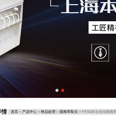
详情
首页
>
产品中心
>
样品处理
>
固相萃取仪
> HT400E全自动固