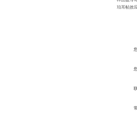
珀耳帖效应