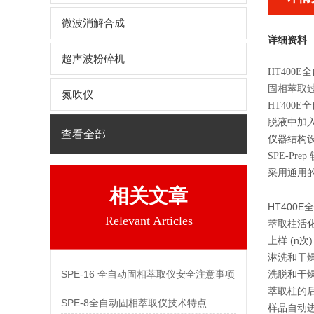
微波消解合成
详细资料
超声波粉碎机
HT400
固相萃取
氮吹仪
HT400
脱液中加
查看全部
仪器结构设
SPE-P
采用通用
相关文章
HT400
Relevant Articles
萃取柱活化 
上样 (n次)
淋洗和干燥
SPE-16 全自动固相萃取仪安全注意事项
洗脱和干
萃取柱的
SPE-8全自动固相萃取仪技术特点
样品自动