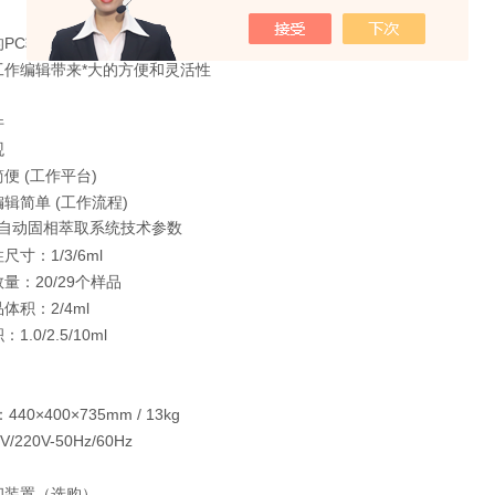
C软件 SPE-Prep
工作编辑带来*大的方便和灵活性
件
观
便 (工作平台)
辑简单 (工作流程)
E全自动固相萃取系统技术参数
寸：1/3/6ml
量：20/29个样品
体积：2/4ml
.0/2.5/10ml
40×400×735mm / 13kg
/220V-50Hz/60Hz
却装置（选购）