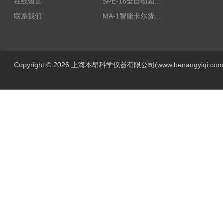
在线留言
SPE-16全自动固相萃取仪
联系我们
MA-1智能卡尔费休水分测定仪
Copyright © 2026 上海本昂科学仪器有限公司(www.benangyiqi.c