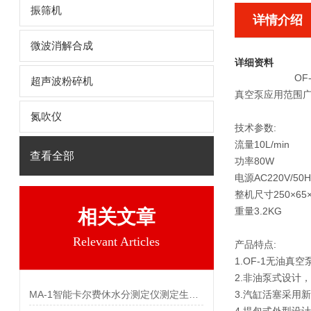
振筛机
详情介绍
微波消解合成
详细资料
O
超声波粉碎机
真空泵应用范围
氮吹仪
技术参数:
流量10L/min
查看全部
功率80W
电源AC220V/50H
整机尺寸250×65×
重量3.2KG
相关文章
Relevant Articles
产品特点:
1.OF-1无油
2.非油泵式设计
MA-1智能卡尔费休水分测定仪测定生长抑素中水分
3.汽缸活塞采用