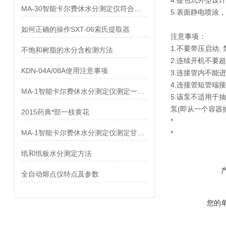
4.提包式外型设
MA-30智能卡尔费休水分测定仪符合国家标准
5.表面静电喷涂
如何正确的操作SXT-06索氏提取器
注意事项：
1.不要带压启动
不饱和树脂的水分含检测方法
2.连续开机不要超
KDN-04A/08A使用注意事项
3.连接管内不能
4.连接管短管端
MA-1智能卡尔费休水分测定仪测定一水甜菜碱中水分
5.该泵不适用于
泵(即从一个容器
2015药典*部一枝黄花
*
MA-1智能卡尔费休水分测定仪测定甘氨酰谷氨酰胺中水分
*
纸和纸板水分测定方法
全自动熔点仪特点及参数
您的