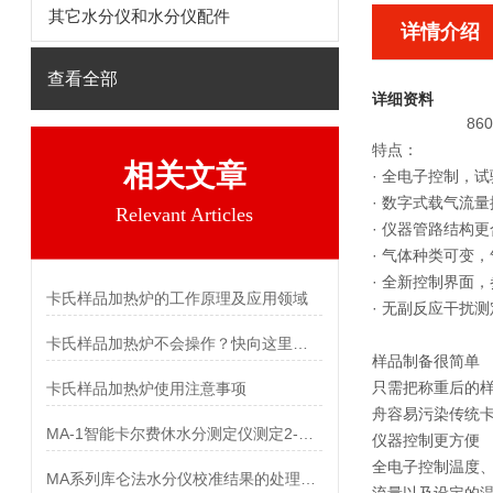
其它水分仪和水分仪配件
详情介绍
查看全部
详细资料
8
特点：
相关文章
· 全电子控制，
· 数字式载气流
Relevant Articles
· 仪器管路结构
· 气体种类可变
· 全新控制界面
卡氏样品加热炉的工作原理及应用领域
· 无副反应干扰
卡氏样品加热炉不会操作？快向这里看过来
样品制备很简单
只需把称重后的样
卡氏样品加热炉使用注意事项
舟容易污染传统卡
MA-1智能卡尔费休水分测定仪测定2-甲基呋喃中水分
仪器控制更方便
全电子控制温度
MA系列库仑法水分仪校准结果的处理和校准周期