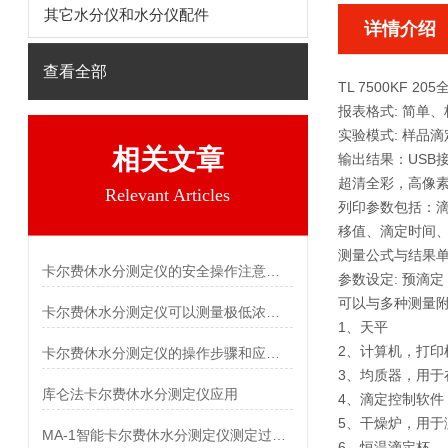
其它水分仪和水分仪配件
详情介绍
查看全部
TL 7500KF 205
报表格式: 简单
实验模式: 样品
相关文章
输出结果：USB
超清全彩，高像素
Relevant Articles
列印参数包括：
移值、滴定时间
测量公式与结果单位：
卡尔费休水分测定仪的安全操作注意事项
参数设定: 预滴
可以与多种测量
卡尔费休水分测定仪可以测量极低浓度的水分
1、天平
2、计算机，打印
卡尔费休水分测定仪的操作步骤和应用场景
3、均质器，用于
库仑法卡尔费休水分测定仪应用
4、滴定控制软件
5、干燥炉，用
MA-1智能卡尔费休水分测定仪测定过氧苯甲酰中水分
6、恒温滴定杯