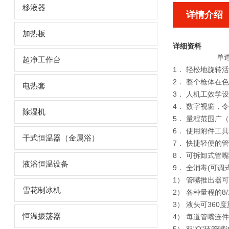
移液器
详情介绍
加热板
详细资料
单
超净工作台
1． 轻松地旋转
2． 整个枪体在
电热套
3． 人机工效学
4． 数字视窗，
除湿机
5． 量程范围广（0.
6． 使用附件工
干式恒温器（金属浴）
7． 快捷轻便的
8． 可拆卸式管
液浴恒温设备
9． 全消毒(可
1） 管嘴推出器
雪花制冰机
2） 各种量程的8
3） 液头可360
恒温振荡器
4） 每道管嘴连