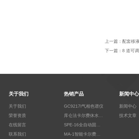
上一篇：
配套移
下一篇：
8 道可
关于我们
热销产品
新闻中心
关于我们
GC9217I气相色谱仪
新闻中心
荣誉资质
库仑法卡尔费休水分测定仪-上海本昂科学仪器有限公司
技术文章
在线留言
SPE-16全自动固相萃取仪
联系我们
MA-1智能卡尔费休水分测定仪