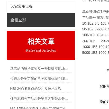
5） 双"O"环
其它常用设备
单道可调式移液
产品编号 量程 增
查看全部
10-1BZ 0.5-10μ
50-1BZ 5-50μl 
100-1BZ 10-100
相关文章
200-1BZ 20-20
1000-1BZ 100-1
Relevant Articles
5000-1BZ 1000-5
马弗炉的维护事项及一些特殊应用场合的例举
快速水分测定仪的常见应用体现在哪些方面？
您的
NBI-24W氮吹仪的使用及技术参数
锂电池相关产品水分测量方案暨水分测定仪配卡氏炉及附属设备
您的
MA-1智能卡尔费休水分测定仪测定七氟烷中水分