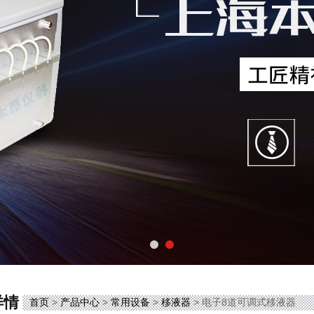
详情
首页
>
产品中心
>
常用设备
>
移液器
> 电子8道可调式移液器