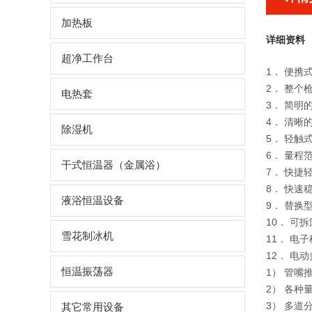
加热板
详细资料
超净工作台
1． 便携
2． 整
电热套
3． 简
4． 清晰
除湿机
5． 轻
6． 量程范
干式恒温器（金属浴）
7． 快捷
8． 快
液浴恒温设备
9． 替
10． 
雪花制冰机
11． 
12． 电
恒温振荡器
1） 管嘴
2） 各种
3） 多道
其它常用设备