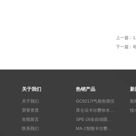
上一篇：
下一篇：
关于我们
热销产品
新
关于我们
GC9217I气相色谱仪
新
荣誉资质
库仑法卡尔费休水分测定仪-上海本昂科学仪器有限公司
技
在线留言
SPE-16全自动固相萃取仪
联系我们
MA-1智能卡尔费休水分测定仪