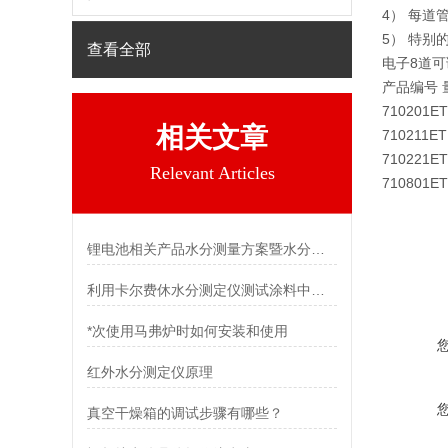
4） 每
5） 特
查看全部
电子8道
产品编号 
710201ET
相关文章
710211ET
710221ET
Relevant Articles
710801ET 
锂电池相关产品水分测量方案暨水分测定仪配卡氏炉及附属设备
利用卡尔费休水分测定仪测试涂料中的水分时可能会出现哪些副反应
*次使用马弗炉时如何安装和使用
红外水分测定仪原理
真空干燥箱的调试步骤有哪些？