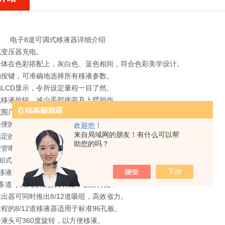
电子8道可调式移液器详细介绍
式变压器充电。
个枪体在色彩搭配上，灰白色、蓝色相间，符合色彩美学设计。
明的按键，可准确地选择所有移液参数。
的LCD显示，令所设定量程一目了然。
触式移液按钮，减少手部疲劳及上臂损伤。
围广（0.2-5000ul）。
轻便的复合式管嘴推出器。
欢迎您！
来自局域网的朋友！有什么可以帮
速稳定的电脑驱动系统，确保移液的精确、高效。
助您的吗？
换型管嘴连件过滤芯，可防止污染和管嘴损坏。
可拆卸式管嘴连件，具有高性能的化学防腐性，且可以高温高压消毒。
电子移液器具有多功能移液模式：移液、分配移液、稀释和混合。
动多道可调式移液器具有如下创新特点：
推出器可同时推出8/12道吸咀，高效省力。
量程的8/12道移液器适用于标准96孔板。
分液头可360度旋转，以方便移液。