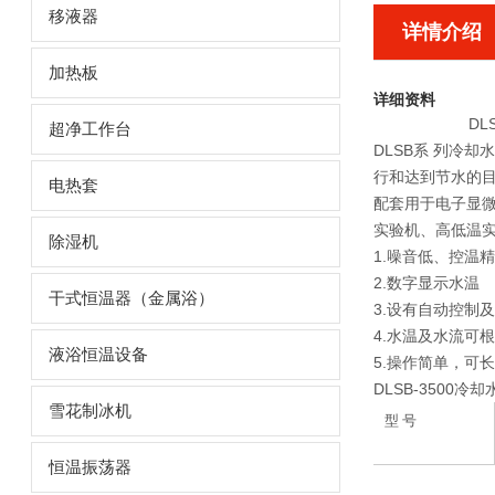
移液器
详情介绍
加热板
详细资料
DL
超净工作台
DLSB系 列冷
行和达到节水的
电热套
配套用于电子显
实验机、高低温
除湿机
1.噪音低、控温
2.数字显示水温
干式恒温器（金属浴）
3.设有自动控制
4.水温及水流可
液浴恒温设备
5.操作简单，可
DLSB-3500
雪花制冰机
型
号
恒温振荡器