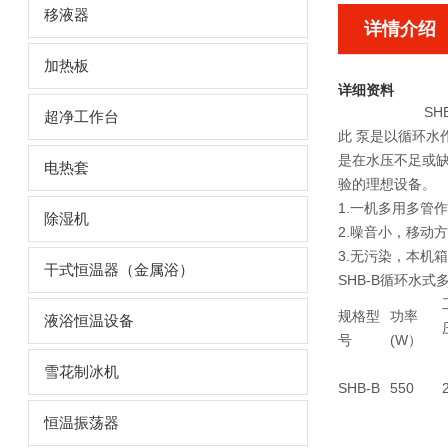
移液器
详情介绍
加热板
详细资料
S
超净工作台
此 泵是以循环
是在水压不足或缺
电热套
验的理想设备。
1.一机多用多管
除湿机
2.噪音小，移动方
3.无污染，本机
干式恒温器（金属浴）
SHB-B循环水
规格型
功率
液浴恒温设备
号
(W）
雪花制冰机
SHB-B
550
恒温振荡器