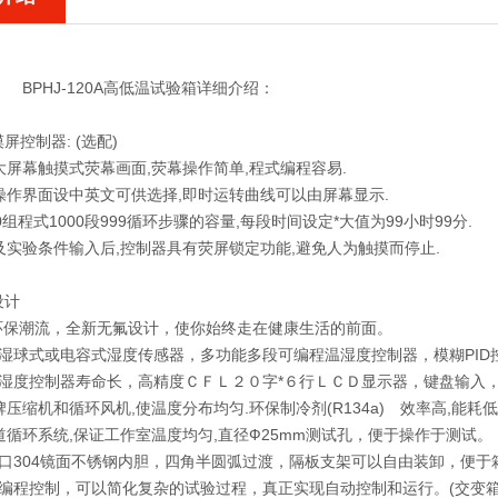
BPHJ-120A高低温试验箱详细介绍：
：
屏控制器: (选配)
超大屏幕触摸式荧幕画面,荧幕操作简单,程式编程容易.
器操作界面设中英文可供选择,即时运转曲线可以由屏幕显示.
00组程式1000段999循环步骤的容量,每段时间设定*大值为99小时99分.
以及实验条件输入后,控制器具有荧屏锁定功能,避免人为触摸而停止.
：
设计
*环保潮流，全新无氟设计，使你始终走在健康生活的前面。
干湿球式或电容式湿度传感器，多功能多段可编程温湿度控制器，模糊PID
温湿度控制器寿命长，高精度ＣＦＬ２０字*６行ＬＣＤ显示器，键盘输入
品牌压缩机和循环风机,使温度分布均匀.环保制冷剂(R134a) 效率高,能耗低
风道循环系统,保证工作室温度均匀,直径Ф25mm测试孔，便于操作于测试。
进口304镜面不锈钢内胆，四角半圆弧过渡，隔板支架可以自由装卸，便于
可编程控制，可以简化复杂的试验过程，真正实现自动控制和运行。(交变箱