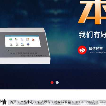
详情
首页
>
产品中心
>
箱式设备
>
特殊试验箱
> BPHJ-120A高低温