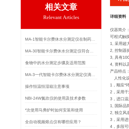
相关文章
详细资料
Relevant Articles
仪器简介
可程式触摸
MA-1智能卡尔费休水分测定仪在制药行业中的应用
1, 采用
2, 控制
MA-30智能卡尔费休水分测定仪符合国家标准
3, 具有1
食物中的水分测定步骤及适用范围
4, 资料
产品特点
MA-3一代智能卡尔费休水分测定仪滴定池对准确度的影响
人性化
1，顺应
操作恒温恒湿箱注意事项
2，采用
NBI-24W氮吹仪的使用及技术参数
3，进口
1, 国际
*次使用马弗炉时如何安装和使用
2, 独立
3，采用
全自动视频熔点仪有哪些应用？
4，多段