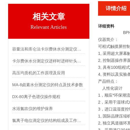
详情介绍
相关文章
详细资料
Relevant Articles
BP
仪器简介：
可程式触摸屏控制器
容量法和库仑法卡尔费休水分测定仪的区别
1, 采用超大屏幕
2, 控制器操作
卡尔费休水分测定仪进样时进样针头对测试结果影响
3, 具有100组程
高压均质机的工作原理及应用
4, 资料以及实
产品特点：
MA-8卤素水分测定仪的特点及技术参数
人性化设计
1，顺应*环保潮
DX-80离子色谱仪操作规程
2，采用干湿球式
水浴氮吹仪的维护保养
3，进口温湿度控
1, 国际品牌压缩
氯离子电位滴定仪的结构组成及工作原理
2, 独立风道循