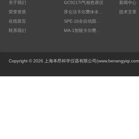
关于我们
GC9217I气相色谱仪
新闻中心
荣誉资质
库仑法卡尔费休水分测定仪-上海本昂科学仪器有限公司
技术文章
在线留言
SPE-16全自动固相萃取仪
联系我们
MA-1智能卡尔费休水分测定仪
Copyright © 2026 上海本昂科学仪器有限公司(www.benangyiqi.c