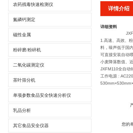
农药残毒快速检测仪
详情介绍
氮磷钙测定
详细资料
JX
磁性金属
1.高速、高效、
料，噪声低于国内
粉碎磨/粉碎机
可直接安装自动喂
小麦降落数值、近
二氧化碳测定仪
JXFM110全自
工作电源 : AC220
茶叶筛分机
530mm×530mm
单项参数食品安全快速分析仪
乳品分析
您的
其它食品安全仪器