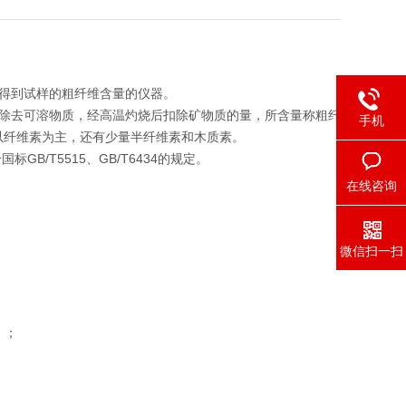
来得到试样的粗纤维含量的仪器。
醇除去可溶物质，经高温灼烧后扣除矿物质的量，所含量称粗纤
手机
以纤维素为主，还有少量半纤维素和木质素。
B/T5515、GB/T6434的规定。
在线咨询
；
微信扫一扫
）；