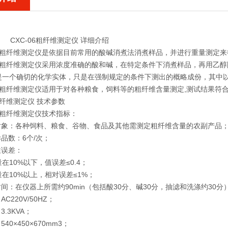
CXC-06粗纤维测定仪 详细介绍
06型粗纤维测定仪是依据目前常用的酸碱消煮法消煮样品，并进行重量测定
06型粗纤维测定仪采用浓度准确的酸和碱，在特定条件下消煮样品，再用乙
是一个确切的化学实体，只是在强制规定的条件下测出的概略成份，其中
6型粗纤维测定仪适用于对各种粮食，饲料等的粗纤维含量测定,测试结果符合国标G
6粗纤维测定仪 技术参数
6型粗纤维测定仪技术指标：
定对象：各种饲料、粮食、谷物、食品及其他需测定粗纤维含量的农副产品
样品数：6个/次；
性误差：
在10%以下，值误差≤0.4；
在10%以上，相对误差≤1%；
时间：在仪器上所需约90min（包括酸30分、碱30分，抽滤和洗涤约30分
AC220V/50HZ；
3.3KVA；
540×450×670mm3；