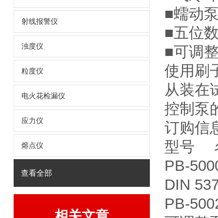
■蠕动
射线报警仪
■五位
浊度仪
■可调整
使用刷
粒度仪
从装在
电火花检漏仪
控制泵
应力仪
订购
型号 
熔点仪
PB-5
查看全部
DIN 5
PB-500
相关文章