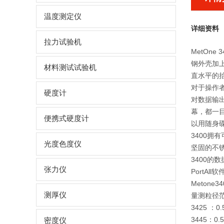
温度测定仪
详细资料
拉力试验机
MetOn
钢外壳加
材料测试试验机
直水平的
对于操作
硬度计
对数据输
幕，都一
便携式硬度计
以用随身碟
3400
光度色度仪
坚固的不
3400的数
张力仪
PortA
Meton
测厚仪
量测粒径范围 
3425 ：0
3445：0.
密度仪