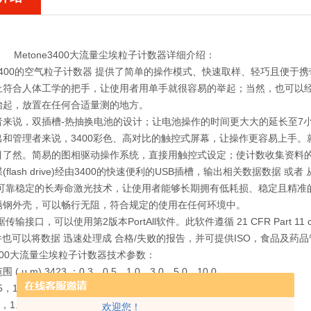
Metone3400大流量尘埃粒子计数器详细介绍：
e 3400的空气粒子计数器 提供了简单的操作模式、快速取样、轻巧且便
上符合人体工学的把手，让使用者用单手就很容易的举起；当然，也可以经由
抬起，放置在任何合适量测的地方。
者来说，双插槽-热抽换电池的设计；让电池操作的时间更大大的延长至7
出和管理者来说，3400彩色、高对比的触控式屏幕，让操作更容易上手
目了然。简易的图相驱动操作系统，直接用触控式设定；使计数收集资料
(flash drive)经由3400的快速便利的USB插槽，输出相关数据数据 
拥有可靠稳定的长寿命激光技术，让使用者能够长期拥有低耗损、稳定且精
锈钢外壳，可以畅行无阻，符合规定的使用在任何环境中。
据传输接口，可以使用第2版本PortAll软件。此软件遵循 21 CFR Part 
ll软件也可以将数据 迅速处理成 合格/失败的报告，并可提供ISO，食品
e3400大流量尘埃粒子计数器技术参数：
( μ m) 3423 ：0.3，0.5，1.0，3.0，5.0，10.0。
.5，1.0，2.0，3.0，5.0，10.0。
5，1.0，2.0，3.0，5.0，10.0。
欢迎您！