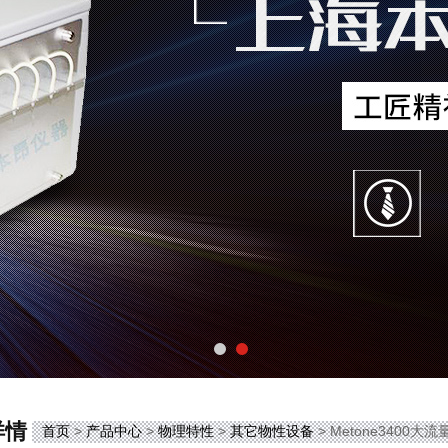
详情
首页
>
产品中心
>
物理特性
>
其它物性设备
> Metone3400