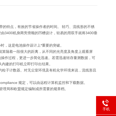
于携带的特点，有效的节省操作者的时间。 轻巧、流线形的不锈
3400机身两旁滑顺的凹槽设计，轻易的用双手就将3400垂
小时，这是电池操作设计上*重要的突破。
。就算隔着一段很大的距离，从不同的光亮度及角度上观看屏
的操作过程，更进一步简化迅速。若需迅速转存量测数据，可
或者 从内建的打印机立即打印出结果。
准的粒子计数器。对无尘室环境及有机化学环境来说，流线形且
11 compliance 规定，可以由远程计算机监控和下载数据。
及药品管理局和欧盟规定编制成所需要的规章档。
手机