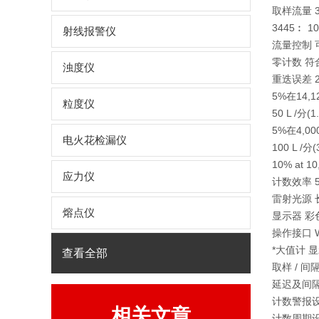
取样流量 342
3445︰ 10
射线报警仪
流量控制 可
零计数 符
浊度仪
重迭误差 28
5%在14,12
粒度仪
50 L /分(
5%在4,000
电火花检漏仪
100 L /分
10% at 10
应力仪
计数效率 50% 
雷射光源 长
熔点仪
显示器 彩色
操作接口 W
*大值计 显示
查看全部
取样 / 间
延迟及间隔时
计数警报设定 
相关文章
计数周期设