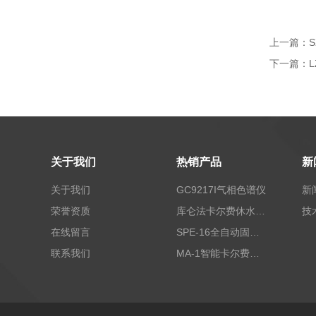
上一篇：
下一篇：
关于我们
热销产品
新
关于我们
GC9217I气相色谱仪
新
荣誉资质
库仑法卡尔费休水分测定仪-上海本昂科学仪器有限公司
技
在线留言
SPE-16全自动固相萃取仪
联系我们
MA-1智能卡尔费休水分测定仪