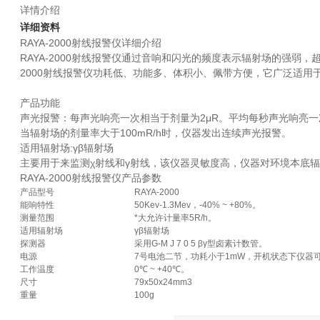
详情介绍
详细资料
RAYA-2000射线报警仪详细介绍
RAYA-2000射线报警仪通过音响和闪光的频度表示辐射场的强弱
2000射线报警仪功耗低、功能多、体积小、佩带方便，它广泛适
产品功能
声光报警：每声光响亮一次相当于剂量为2μR。平均每秒声光响亮一次
当辐射场的剂量率大于100mR/h时，仪器发出连续声光报警。
适用辐射场:γβ辐射场
主要用于来监测χ射线和γ射线，该仪器灵敏度高，仪器对环境本底
RAYA-2000射线报警仪产品参数
产品型号
RAYA-2000
能响特性
50Kev-1.3Mev，-40% ~ +80%。
测量范围
*大允许计量率5R/h。
适用辐射场
γβ辐射场
探测器
采用G-M J 7 0 5 βγ型卤素计数管。
电源
7号电池二节，功耗小于1mW，开机状态下仪器可
工作温度
0℃ ~ +40℃。
尺寸
79x50x24mm3
重量
100g