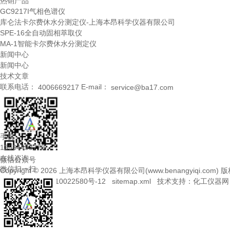
热销产品
GC9217I气相色谱仪
库仑法卡尔费休水分测定仪-上海本昂科学仪器有限公司
SPE-16全自动固相萃取仪
MA-1智能卡尔费休水分测定仪
新闻中心
新闻中心
技术文章
联系电话：
E-mail：
4006669217
service@ba17.com
手机
13564493778
在线咨询
微信公众号
微信扫一扫
Copyright © 2026 上海本昂科学仪器有限公司(www.benangyiqi.com)
备案号：沪ICP备10022580号-12
sitemap.xml
技术支持：
化工仪器网