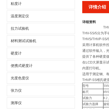
粘度计
详情介绍
温度测定仪
详细资料
TH
拉力试验机
THV-5S/5
THVS/THVP
材料测试试验机
采用计算机软件控
通过软件输入，
硬度计
提供了各种硬度
在LCD大屏显示
便携式硬度计
内置打印机。
适用于测定钢、有
光度色度仪
THVP-5S维氏
型号
THV
张力仪
标尺
HV0
试验力
0.2 ,
测厚仪
试验力选择
旋