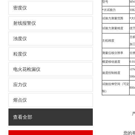
型号
MW
密度仪
*大试验力
10K
试验力测量范围
*大
射线报警仪
试验力测量精度
优于
主
浊度仪
主机精度
加
测量位移分辨率
分辨
粒度仪
横梁移动速度
0.
电火花检漏仪
±1%
速度控制精度
500
应力仪
试验拉伸空间（可定
80
制）
熔点仪
查看全部
您的