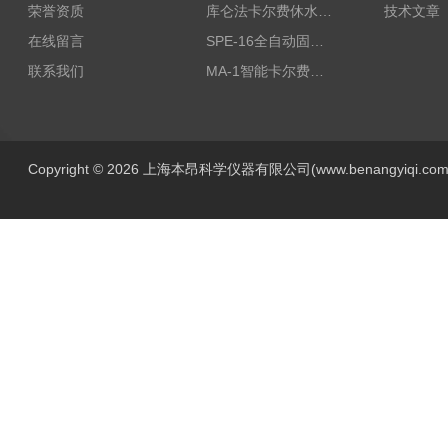
荣誉资质
库仑法卡尔费休水分测定仪-上海本昂科学仪器有限公司
技术文章
在线留言
SPE-16全自动固相萃取仪
联系我们
MA-1智能卡尔费休水分测定仪
Copyright © 2026 上海本昂科学仪器有限公司(www.benangyiqi.c