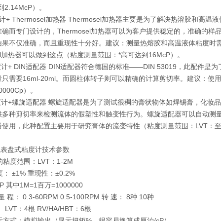
2.14McP）。
度计+ Thermosel加热器 Thermosel加热器主要是为了解决热溶
确而专门设计的，Thermosel加热器可以为客户提供稳定的，准确的样品温
结果不仅准确，而且重现性十分好。建议：测量热熔胶和高温液体粘度时
osel加热器可以做到这点（粘度测量范围：*高可达到16McP）。
度计+ DIN适配器 DIN适配器符合德国的标准——DIN 53019，此
只需要16ml-20ml。而圆柱体转子则可以精确的计算剪切率。建议：
0000Cp）。
粘度计+螺旋适配器 螺旋适配器是为了测试很稠的膏状物体如焊锡膏，化妆
供多种剪切率来检测流体的假塑性和触变性行为。螺旋适配器可以自动测量出
使用，此种配置主要用于研究膏体的流变特性（粘度测量范围：LVT：至100K R
飞表盘式粘度计技术参数
的粘度范围：LVT：1-2M
度： ±1% 重现性：±0.2%
P 其中1M=1百万=1000000
量 程： 0.3-60RPM 0.5-100RPM 转 速： 8种 10种
 LVT：4根 RV/HA/HBT：6根
显示方式：模拟输出（显示扭矩%，很容易换算成厘泊/cP）