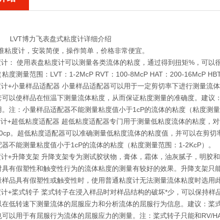
LVT博力飞表盘式粘度计详细介绍
标准粘度计，安装简便，操作简单，价格非常便宜。
粘度计： 使用表盘粘度计可以测量各类流体的粘度，通过得到扭矩%，可
度测量范围：LVT：1-2McP RVT：100-8McP HAT：200-16McP HB
度计+小量样品适配器 小量样品适配器可以用于一定剪切率下进行测量流体的
套可以使样品在恒温下测量流体粘度，从而保证粘度测量的准确度。建议
。注：小量样品适配器不能测量粘度值小于1cP的流体的粘度（粘度测量范
粘度计+超低粘度适配器 超低粘度适配器专门用于测量低粘度流体的粘度，
p-10cp。超低粘度适配器可以准确测量低粘度流体的粘度值，并可以在
器不能测量粘度值小于1cP的流体的粘度（粘度测量范围：1-2KcP）。
粘度计+升降支架 升降支架专为测试胶状物，膏体，霜体，油灰腻子，明胶
对具有假塑性和触变性行为的流体粘度的测量有较好的效果。升降支架只
量样品具有假塑性或触变性时，使用普通粘度计无法测量流体粘度时选用此种
粘度计+桨式转子 桨式转子在浸入样品时对样品结构的破坏*少，可以保持
以在低转速下测量流体的屈服应力和分析流体的屈服行为信息。建议：桨
可以用于有屈服行为流体的屈服应力的测量。注：桨式转子只能和RV/HA