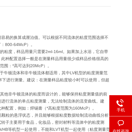
以很容易的换算成厘泊值。可以根据不同流体的粘度范围选择不
T：800-64McP）。
粘度，样品用量只需要2ml-16ml。如果加上水浴，它自带
：此种配置选择一般是在测量样品用量很少或样品价格很高的
围：*高可达到20McP）。
对于牛顿流体和非牛顿流体都适用，其中LV机型的粘度测量范
剪切率下进行测量。建议：在测量样品粘度较小时可以使用，但超
和其他非牛顿流体的粘度而设计的，能够保持粘度测量值的前
能进行流体的单点粘度测量，无法绘制流体的流变曲线。建
配置，例如：焊锡膏（*高粘度范围为160McP）。
手机
样品颗粒的悬浮状态，并且能够根据粘度数据绘制流动曲线分析
式转子主要用于食品，化妆品，密封材料等流体中的粘度测
/HB等机型一起使用，不能和LVT机型一起使用（粘度测量范
在线咨询