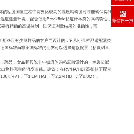
胶和高温液体的粘度测量过程中需要比较高的温度精确度时才能确保得到
度测量环境，配合使用Brookfield粘度计本身的高精确性，
微信扫一扫
需要有精确的高温控制，以保证测量结果的准确性，而
配件是为了那些只有少量样品的客户而设计的，它和小量样品适配器类
使用德国标准而非美国标准的朋友可以选择这款配置（粘度测量
品，药品，食品和其他非牛顿流体的粘度而设计的，螺旋适配
物料完整的流变曲线。建议：在RV/HA/HBT高扭矩下配合
VT：至1.1M HAT：至2.2M HBT：至9.0M）。