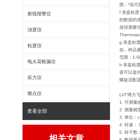
围：*高可到
f 表盘粘
射线报警仪
的数据的准
使得测量
浊度仪
Therm
g 表盘粘
粒度仪
似，样品量
范围：1-5
电火花检漏仪
h 表盘
器可以提
应力仪
螺旋适配器
熔点仪
LVT博力
1. 可测量
2. 测量精
查看全部
3. 单位：c
4. 转速： 
5. 转子数：
相关文章
6. 数据