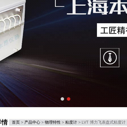
详情
首页
>
产品中心
>
物理特性
>
粘度计
> LVT 博力飞表盘式粘度计