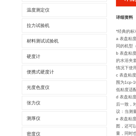
温度测定仪
详细资料
拉力试验机
*经典的
a 表盘
材料测试试验机
同的机型（粘
b 表盘粘
硬度计
的水浴夹
情况下使用
便携式硬度计
c 表盘
围为1c
光度色度仪
低粘度适配
d 表盘
张力仪
后一致，
议：当测
测厚仪
e 表盘
图，还可
量，同时也
密度仪