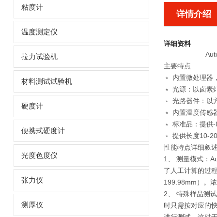
粘度计
详情介绍
温度测定仪
详细资料
Au
拉力试验机
主要特点
﹡ 内置微处理器
材料测试试验机
﹡ 光源：以卤素灯
﹡ 光路器件：以
硬度计
﹡ 内置温度传感
﹡ 标准品：提供-
便携式硬度计
﹡ 提供长度10-2
性能特点详细叙
光度色度仪
1、 测量模式：Au
了人工计算的过程
张力仪
199.98mm）
2、 特殊样品测
测厚仪
时只需按对应的