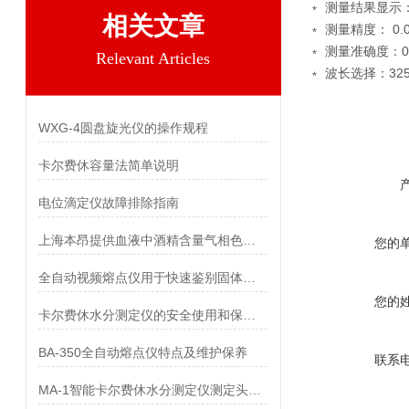
﹡ 测量结果显示
相关文章
﹡ 测量精度： 0.0
﹡ 测量准确度：0.0
Relevant Articles
﹡ 波长选择：325nm
WXG-4圆盘旋光仪的操作规程
卡尔费休容量法简单说明
电位滴定仪故障排除指南
上海本昂提供血液中酒精含量气相色谱检测成功案例
您的
全自动视频熔点仪用于快速鉴别固体原料的真伪和品质
您的
卡尔费休水分测定仪的安全使用和保养方法
BA-350全自动熔点仪特点及维护保养
联系
MA-1智能卡尔费休水分测定仪测定头孢丙烯中水分