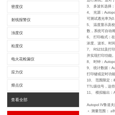
进行测试。这对
3、 多波长选择
密度仪
4、 光源：Au
可测试透光率为0.
射线报警仪
5、 温度显示及
数，系统可自动
浊度仪
6、 打印格式：
浓度、波长、时
粒度仪
7、 RS232及
并实现打印功能
电火花检漏仪
8、 时钟：Au
9、 统计数据：A
应力仪
打印键或定时功
10、 范围限定：
熔点仪
TTL级信号，这
11、 模拟输出：
查看全部
Autopol IV
﹡ 测量范围： ±89