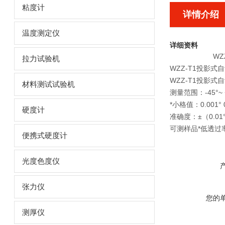
粘度计
详情介绍
温度测定仪
详细资料
W
拉力试验机
WZZ-T1投影
WZZ-T1投影式
材料测试试验机
测量范围：-45°~ 
*小格值：0.001° 0
硬度计
准确度：±（0.01
可测样品*低透过
便携式硬度计
光度色度仪
张力仪
您的
测厚仪