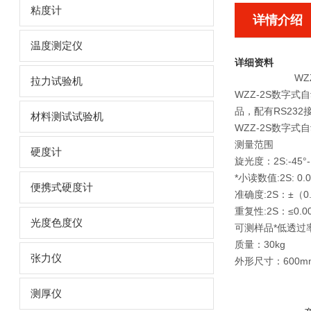
粘度计
详情介绍
温度测定仪
详细资料
W
拉力试验机
WZZ-2S数字
品，配有RS23
材料测试试验机
WZZ-2S数字式
测量范围
硬度计
旋光度：2S:-45°- 
*小读数值:2S: 0.0
便携式硬度计
准确度:2S：±（0.
重复性:2S：≤0.00
光度色度仪
可测样品*低透过
质量：30kg
张力仪
外形尺寸：600mm
测厚仪