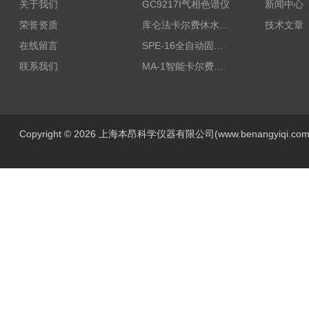
关于我们
GC9217I气相色谱仪
新闻中心
荣誉资质
库仑法卡尔费休水分测定仪-上海本昂科学仪器有限公司
技术文章
在线留言
SPE-16全自动固相萃取仪
联系我们
MA-1智能卡尔费休水分测定仪
Copyright © 2026 上海本昂科学仪器有限公司(www.benangyiqi.c