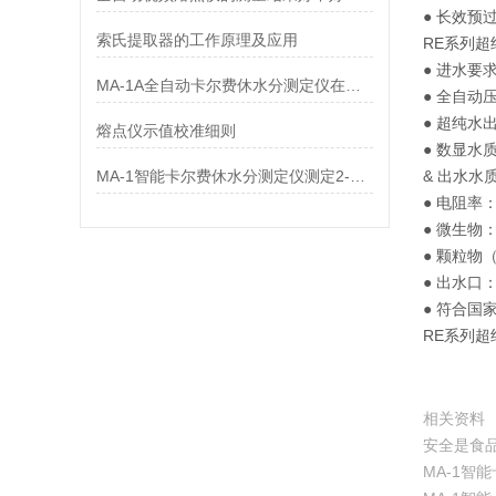
● 长效
索氏提取器的工作原理及应用
RE系列超
● 进水要
MA-1A全自动卡尔费休水分测定仪在新型产业中的应用
● 全自
● 超纯水出
熔点仪示值校准细则
● 数显水
MA-1智能卡尔费休水分测定仪测定2-甲基呋喃中水分
& 出水水
● 电阻率：
● 微生物：<
● 颗粒物（> 
● 出水口
● 符合国家
RE系列
相关资料
安全是食品的
MA-1智能