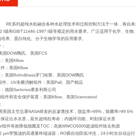
RE系列超纯水机融合各种水处理技术和过程控制方法于一体，将自来水直
2-92 I级和GB/T11446-1997 I级等规定的用水要求。广泛适用于
胞培养、蛋白纯化、分子生物学等的应用要求。
件：
：美国DOW陶氏、美国FCS
：美国Kflow
件：美国Kflow
柱：美国Rohn&hass罗门哈斯、美国DOW陶氏
滤组件、UV杀菌消解组件：美国Pall、国产精品
：德国Sartorius赛多利斯公司
组件和安全保护装置：美国Kflow、美国Sciencetool
：
采用美国太空总署NASA研发的反渗透技术，脱盐率>99%，除菌率>99.5%
混床保证出水水质，延长超纯柱寿命；内循环功能，时刻保证水质
UV组件有效降低细菌及TOC；高效MWCO5000超滤组件除去热源
5/0.22 μm带预滤的高通量终端滤器；RO膜自动防垢冲洗，24小时全自动运行