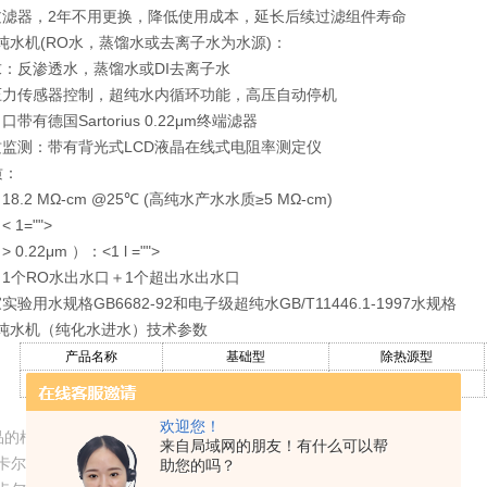
预过滤器，2年不用更换，降低使用成本，延长后续过滤组件寿命
纯水机(RO水，蒸馏水或去离子水为水源)：
求：反渗透水，蒸馏水或DI去离子水
动压力传感器控制，超纯水内循环功能，高压自动停机
口带有德国Sartorius 0.22μm终端滤器
质监测：带有背光式LCD液晶在线式电阻率测定仪
质：
18.2 MΩ-cm @25℃ (高纯水产水水质≥5 MΩ-cm)
 1="">
0.22μm ）：<1 l ="">
：1个RO水出水口＋1个超出水出水口
实验用水规格GB6682-92和电子级超纯水GB/T11446.1-1997水规格
超纯水机（纯化水进水）技术参数
产品名称
基础型
除热源型
产品型号
RE-100
RE-100UF
欢迎您！
根本 农产品的重金属检测 (2021.08.16)
来自局域网的朋友！有什么可以帮
卡尔费休水分测定仪测定异环磷酷胺中水分 (2021.08.10)
助您的吗？