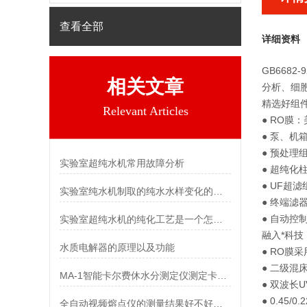
查看全部
详细资料
GB668
相关文章
分析、细
精选好组
Relevant Articles
● RO膜
● 泵、机箱
● 预处理组
实验室超纯水机常用故障分析
● 超纯化
● UF超
实验室纯水机制取的纯水水样变化的原因分析
● 终端滤器
● 自动控制
实验室超纯水机的纯化工艺是一个怎样的过程
融入*科技
水质电解器的原理以及功能
● RO膜
● 二级
MA-1智能卡尔费休水分测定仪测定卡比多巴中水分
● 双波长
● 0.4
全自动视频熔点仪的测量结果好不好管理？