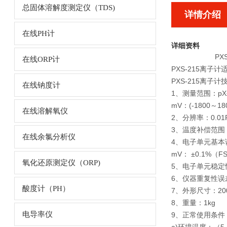
总固体溶解度测定仪（TDS)
详情介绍
在线PH计
详细资料
PX
在线ORP计
PXS-215离
PXS-215离子计
在线钠度计
1、测量范围：pX±1
mV：(-1800～18
在线溶解氧仪
2、分辨率：0.01
3、温度补偿范围
在线余氯分析仪
4、电子单元基本误差
mV： ±0.1%（F
氧化还原测定仪（ORP)
5、电子单元稳定性误
6、仪器重复性误差
酸度计（PH）
7、外形尺寸：200×
8、重量：1kg
电导率仪
9、正常使用条件