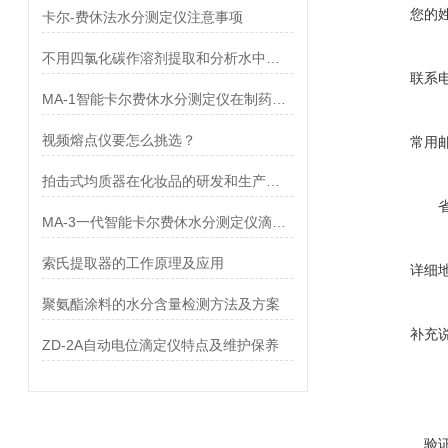
您的
卡尔-费休法水分测定仪注意事项
不用四氯化碳作溶剂提取和分析水中石油的方法
联系
MA-1智能卡尔费休水分测定仪在制药行业中大显身手
视频熔点仪要怎么挑选？
常用
拍击式均质器在化妆品的研发和生产中的应用
MA-3一代智能卡尔费休水分测定仪滴定池对准确度的影响
索氏提取器的工作原理及应用
详细
聚氨酯涂料的水分含量检测方法及方案
补充
ZD-2A自动电位滴定仪特点及维护保养
验