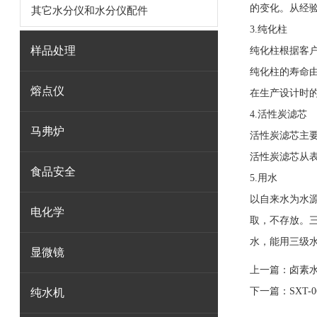
的变化。从经
其它水分仪和水分仪配件
3.纯化柱
样品处理
纯化柱根据客户
纯化柱的寿命
熔点仪
在生产设计时
4.活性炭滤芯
马弗炉
活性炭滤芯主
活性炭滤芯从表
食品安全
5.用水
以自来水为水
电化学
取，不存放。
水，能用三级
显微镜
上一篇：
卤素
下一篇：
SXT
纯水机