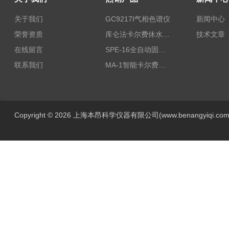
关于我们
GC9217I气相色谱仪
新闻中心
荣誉资质
库仑法卡尔费休水分测定仪-上海本昂科学仪器有限公司
技术文章
在线留言
SPE-16全自动固相萃取仪
联系我们
MA-1智能卡尔费休水分测定仪
Copyright © 2026 上海本昂科学仪器有限公司(www.benangyiqi.c