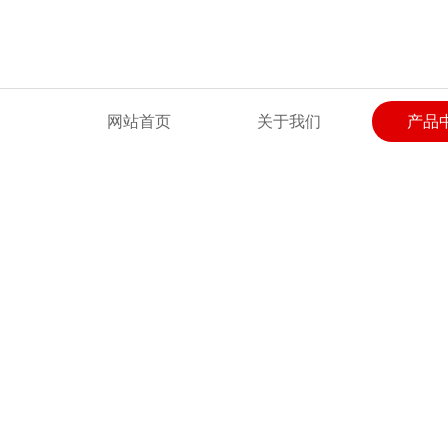
欢迎来到上海本昂科学仪器有限公司网站！
网站首页
关于我们
产品