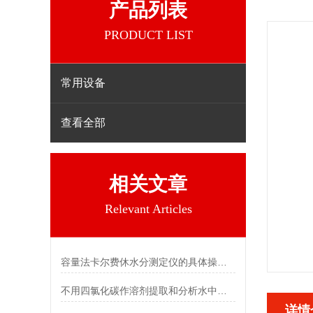
产品列表
PRODUCT LIST
常用设备
查看全部
相关文章
Relevant Articles
容量法卡尔费休水分测定仪的具体操作步骤
不用四氯化碳作溶剂提取和分析水中石油的方法
详情