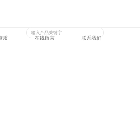
返回首页
|
在线留言
|
联系我们
资质
在线留言
联系我们