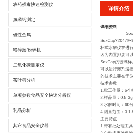
农药残毒快速检测仪
详情介绍
氮磷钙测定
详细资料
So
磁性金属
SoxCap?2
杯式水解仪在进
粉碎磨/粉碎机
因为内置排废可
SoxCap的玻
二氧化碳测定仪
可以进行溶剂浸
的技术主要在于S
茶叶筛分机
技术参数：
1.批工作量：6个
单项参数食品安全快速分析仪
2.样品量：0.5-3g
3.水解时间：60
乳品分析
4.测量范围：0.1
主要特点：
其它食品安全仪器
1.带有批处理工