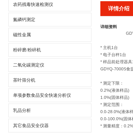
农药残毒快速检测仪
详情介绍
氮磷钙测定
详细资料
GD
磁性金属
* 主机1台
粉碎磨/粉碎机
* 电子台秤1台
* 样品前处理器具
二氧化碳测定仪
GDYQ-7000
茶叶筛分机
* 测定下限：
0.2%(液体样品)
单项参数食品安全快速分析仪
1.0%(固体样品)
* 测定范围：
乳品分析
0.0-28.0%(液体
0.0-100.0%(固
其它食品安全仪器
* 测量精度：0.2