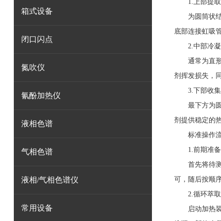
1.上部提取
箱式设备
为圆筒状结构
底部连接虹吸
闭口闪点
2.中部冷凝
通常为直形或
氮吹仪
剂挥发损失，
3.下部收集
氰酚加热仪
最下方为圆底
剂提供稳定的
液相色谱
标准操作流
1.前期准备
气相色谱
首先将待测样
液相/气相色谱仪
可，随后按顺
2.循环萃取
常用设备
启动加热装置