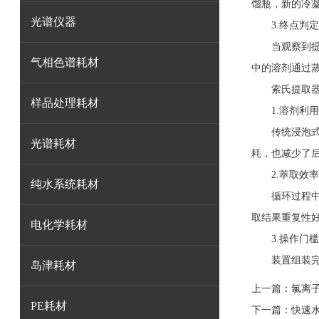
馏瓶，新的冷
光谱仪器
3.终点判定
当观察到提取
气相色谱耗材
中的溶剂通过
索氏提取器
样品处理耗材
1.溶剂利用
传统浸泡式萃
光谱耗材
耗，也减少了
2.萃取效率
纯水系统耗材
循环过程中始
取结果重复性
电化学耗材
3.操作门槛
装置组装完成
岛津耗材
上一篇：
氯离
PE耗材
下一篇：
快速