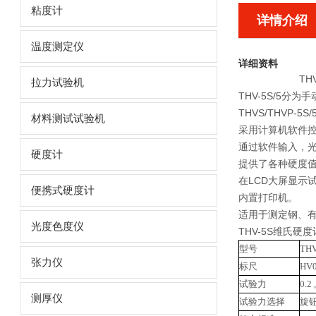
粘度计
详情介绍
温度测定仪
详细资料
TH
拉力试验机
THV-5S/5
THVS/THVP
材料测试试验机
采用计算机软件控
通过软件输入，
硬度计
提供了各种硬度
在LCD大屏显示
便携式硬度计
内置打印机。
适用于测定钢、有
光度色度仪
THV-5S维氏硬
型号
THV
张力仪
标尺
HV0
试验力
0.2 ,
测厚仪
试验力选择
旋