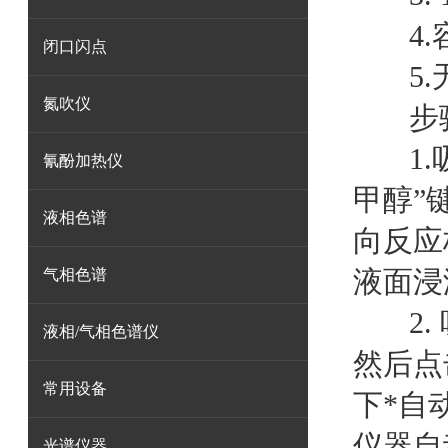
4
闭口闪点
5
氮吹仪
步
1
氰酚加热仪
甲醇”
液相色谱
向反应
液面浸
气相色谱
2
液相/气相色谱仪
然后点
常用设备
下*自
仪器自
光谱仪器