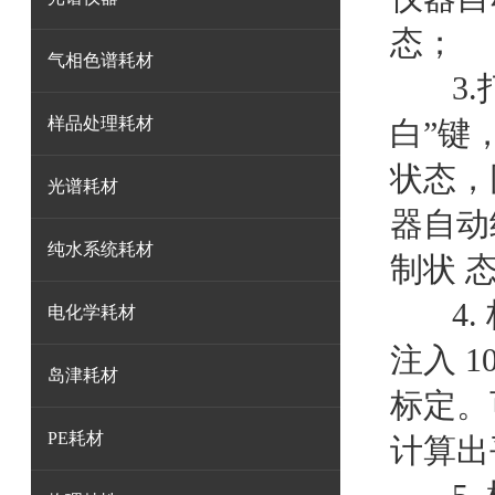
态；
气相色谱耗材
3
样品处理耗材
白”键
状态，
光谱耗材
器自动
纯水系统耗材
制状 
4
电化学耗材
注入 1
岛津耗材
标定。
PE耗材
计算出