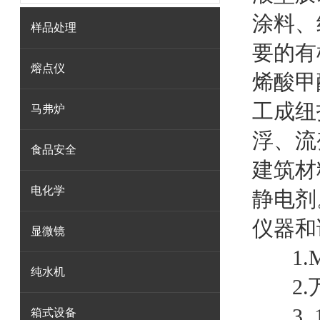
涂料、
样品处理
要的有
熔点仪
烯酸甲
工成纽
马弗炉
浮、流
食品安全
建筑材
电化学
静电剂
仪器和
显微镜
1
纯水机
2
3.
箱式设备