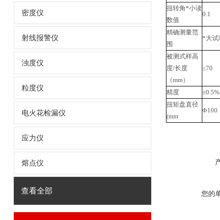
扭转角*小读
密度仪
0.1
数值
精确测量范
射线报警仪
*大试
围
被测式样高
浊度仪
度/长度
≤70
（mm）
粒度仪
精度
±0.
扭矩盘直径
Φ100
电火花检漏仪
(mm
应力仪
熔点仪
查看全部
您的