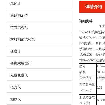
粘度计
详情介绍
温度测定仪
详细资料
TN
拉力试验机
TNS-SL系列
弹簧立装夹，克
材料测试试验机
扭转力矩、角度
手动加载，左旋
硬度计
结构紧凑，操作
扭转
TNS—S200L
便携式硬度计
型号
TNS—
参数
200 N
光度色度仪
显示范围
0-满
负荷分辨率
张力仪
0.02
（N.mm）
测试转交范
测厚仪
0-±99
围（度）