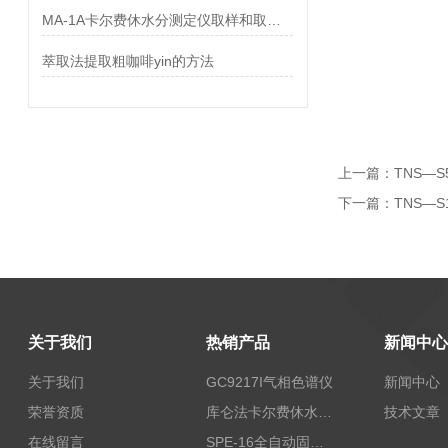
MA-1A卡尔费休水分测定仪取样和取样量简单说明？
萃取法提取粗咖啡yin的方法
上一篇：
TNS—
下一篇：
TNS—
关于我们
热销产品
新闻中心
关于我们
GC9217I气相色谱仪
新闻中心
荣誉资质
库仑法卡尔费休水分测定仪-上海本昂科学仪器有限公司
技术文章
在线留言
SPE-16全自动固相萃取仪