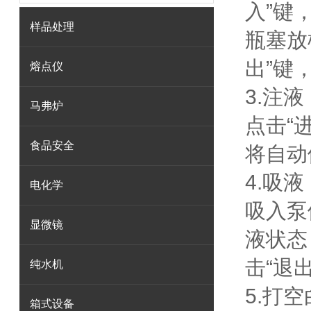
入”键
样品处理
瓶塞放
出”键
熔点仪
3.注
马弗炉
点击“
食品安全
将自动
4.吸
电化学
吸入泵
显微镜
液状态
击“退
纯水机
5.打
箱式设备