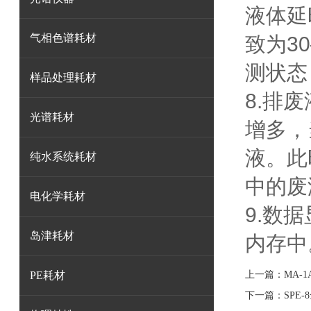
液体延
气相色谱耗材
致为3
测状态
样品处理耗材
8.排
光谱耗材
增多，
液。此
纯水系统耗材
中的废
电化学耗材
9.数
岛津耗材
内存中
PE耗材
上一篇：
MA-
下一篇：
SPE