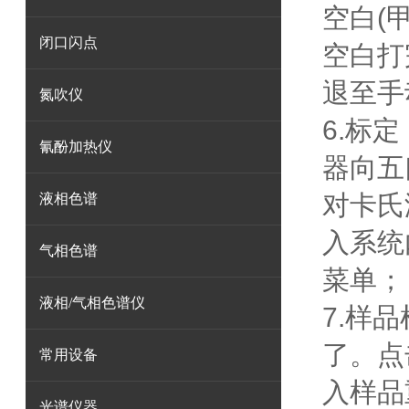
空白(
闭口闪点
空白打
退至手
氮吹仪
6.标
氰酚加热仪
器向五
对卡氏
液相色谱
入系统
气相色谱
菜单；
液相/气相色谱仪
7.样
了。点
常用设备
入样品
光谱仪器