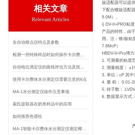
旋适配器可以提供
相关文章
下配合螺旋适配器使
9.0M）。
Relevant Articles
i) DV-II+
产品的特性，由于
用。注：锥/板粘度
全自动熔点仪特点及参数
7.8McP）
HBDV-II+Pr
检测一些特殊样品时如何操作卡尔费休水分测定仪
1. 可测量的粘度范围
自动电位滴定仪的曲线评估方法及技术参数
2. 测量精度： ±1
3. 单位：cP 其中
使用卡尔费休水分测定仪需要注意的6点
4. 量 程： 0.
5. 转子数： LVDV-
MA-1水分测定仪操作注意事项
6. 数据显示方式
索氏提取器在奶类样品中的应用
如何推荐色谱柱
MA-1智能卡尔费休水分测定仪测定椰子油中水分