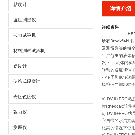
粘度计
详情介绍
温度测定仪
详细资料
HB
拉力试验机
所有Brookfi
器测得弹簧的扭变
材料测试试验机
当广范围的液体粘
况下， 流体的实
硬度计
转动的速度和转子
小转子和低转速组合
便携式硬度计
模拟信号输出端子
光度色度仪
a) DV-II+
带Rheocalc
张力仪
b) DV-II+
它自带的水浴夹
测厚仪
很高的情况下使用