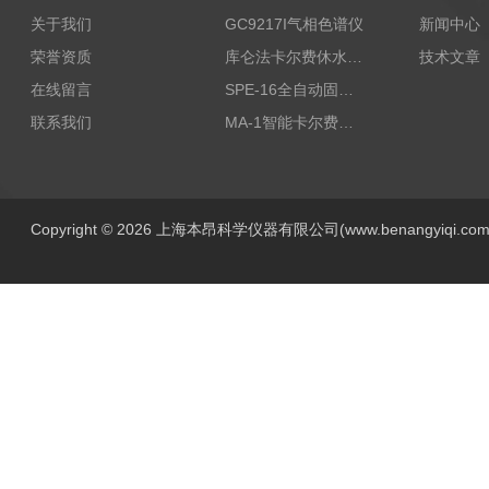
关于我们
GC9217I气相色谱仪
新闻中心
荣誉资质
库仑法卡尔费休水分测定仪-上海本昂科学仪器有限公司
技术文章
在线留言
SPE-16全自动固相萃取仪
联系我们
MA-1智能卡尔费休水分测定仪
Copyright © 2026 上海本昂科学仪器有限公司(www.benangyiqi.c