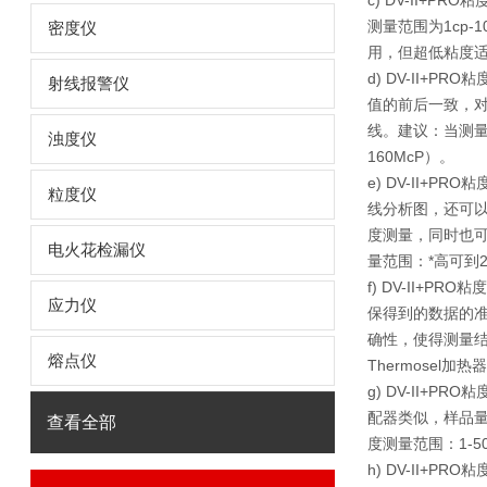
c) DV-II
测量范围为1cp
密度仪
用，但超低粘度适
d) DV-II
射线报警仪
值的前后一致，
线。建议：当测
浊度仪
160McP）。
e) DV-II
粒度仪
线分析图，还可
度测量，同时也可
电火花检漏仪
量范围：*高可到2.
f) DV-II+
应力仪
保得到的数据的准确
确性，使得测量
熔点仪
Thermosel
g) DV-II+
配器类似，样品量
查看全部
度测量范围：1-50
h) DV-II