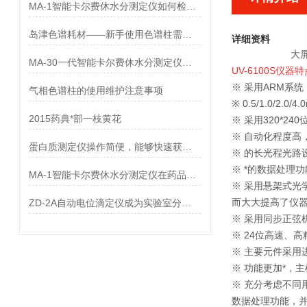
MA-1智能卡尔费休水分测定仪如何检测尿素的水分
岛津色谱耗材——新手使用色谱柱需要注意什么？
详细资料
大
MA-30一代智能卡尔费休水分测定仪进样量如何控制
UV-6100S
仪器特
※ 采用ARM系统
气相色谱柱的使用维护注意事项
※ 0.5/1.0/
2015药典*部一枝黄花
※ 采用320*2
※ 自动化程度高
蛋白质测定仪操作简便，能够快速获得结果
※ 的长光程光路
※ *的数据处理
MA-1智能卡尔费休水分测定仪在药品中的应用
※ 采用悬架式光
而大大提高了仪
ZD-2A自动电位滴定仪成为实验室分析的好帮手
※ 采用同步正弦
※ 24位高速、
※ 主要元件采用
※ 功能更加*，
※ 充分考虑不同
数据处理功能，