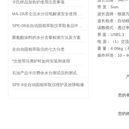
波长范围：340～9
卡氏样品加热炉使用注意事项
带 宽：5nm
MA-2A库仑法水分仪电解液安全使用方法
波长选择：根据
波长校准：自动
SPE-08全自动固相萃取仪萃取食品中药物和农药残留分析处理
读数模式：透过
界 面：USB1.1
聚氨酯涂料的水分含量检测方法及方案
电 源：（1）交流
重 量：4.06kg
全自动固相萃取仪的七大分类
操作环境：10～4
*次使用马弗炉时如何安装和使用
石油产品卡尔费休水分测试仪的测试原理
SPE-8全自动固相萃取仪维护及故障检修
您的
您的