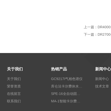
上一篇：
DR40
下一篇：
DR27
关于我们
热销产品
新闻中心
关于我们
GC9217I气相色谱仪
新闻中心
荣誉资质
库仑法卡尔费休水分测定仪-上海本昂科学仪器有限公司
技术文章
在线留言
SPE-16全自动固相萃取仪
联系我们
MA-1智能卡尔费休水分测定仪