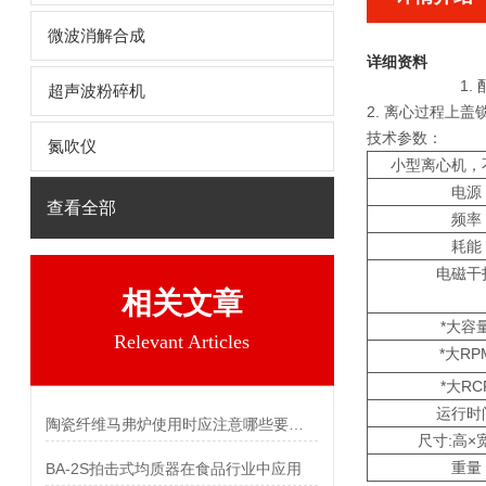
微波消解合成
详细资料
1.
超声波粉碎机
2. 离心过程上
技术参数：
氮吹仪
小型离心机，
电源
查看全部
频率
耗能
电磁干
相关文章
*大容
Relevant Articles
*大RP
*大RC
运行时
陶瓷纤维马弗炉使用时应注意哪些要点？
尺寸:高×
重量
BA-2S拍击式均质器在食品行业中应用